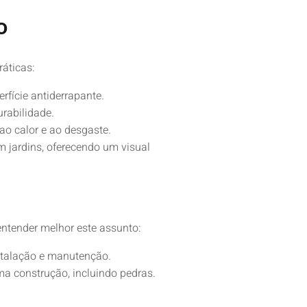
o
ráticas:
fície antiderrapante.
rabilidade.
 ao calor e ao desgaste.
m jardins, oferecendo um visual
entender melhor este assunto:
nstalação e manutenção.
uma construção, incluindo pedras.