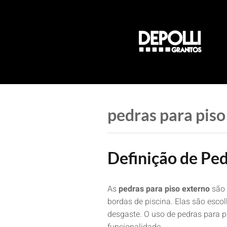
Pular
para
o
conteúdo
pedras para piso
Definição de Ped
As
pedras para piso externo
são 
bordas de piscina. Elas são esco
desgaste. O uso de pedras para p