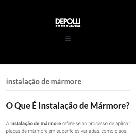
Pular
para
o
conteúdo
instalação de mármore
O Que É Instalação de Mármore?
A
instalação de mármore
refere-se ao processo de aplicar
placas de mármore em superfícies variadas, como pisos,