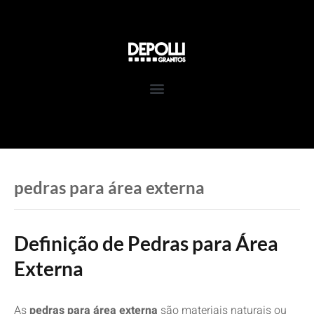
Pular
para
o
conteúdo
pedras para área externa
Definição de Pedras para Área
Externa
As
pedras para área externa
são materiais naturais ou