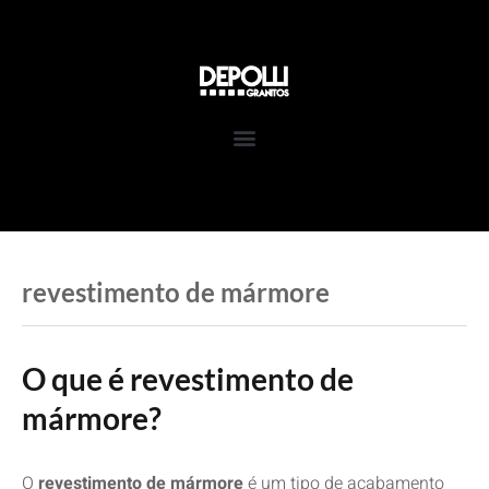
Pular
para
o
conteúdo
revestimento de mármore
O que é revestimento de
mármore?
O
revestimento de mármore
é um tipo de acabamento